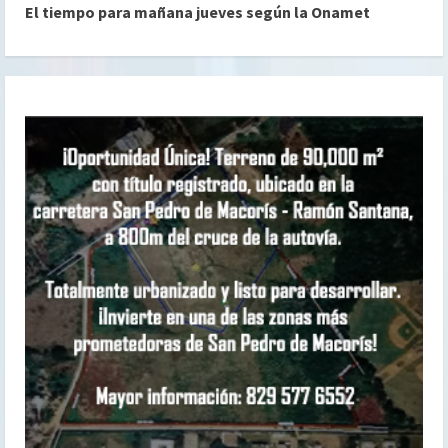
El tiempo para mañana jueves según la Onamet
u
e
l
e
y
e
n
d
o