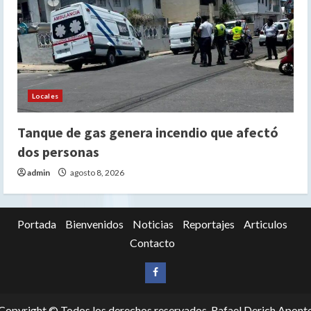
Locales
Tanque de gas genera incendio que afectó
dos personas
admin
agosto 8, 2026
Portada
Bienvenidos
Noticias
Reportajes
Articulos
Contacto
Siganos
en
Copyright © Todos los derechos reservados. Rafael Derich Apont