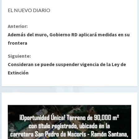
EL NUEVO DIARIO
S
Anterior:
Además del muro, Gobierno RD aplicará medidas en su
i
frontera
g
Siguiente:
Consideran se puede suspender vigencia de la Ley de
u
Extinción
e
l
e
y
e