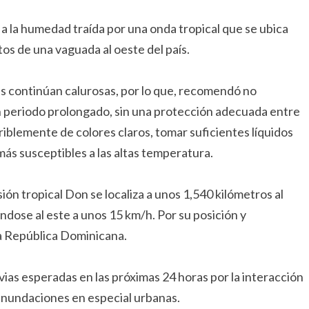
 a la humedad traída por una onda tropical que se ubica
tos de una vaguada al oeste del país.
s continúan calurosas, por lo que, recomendó no
n periodo prolongado, sin una protección adecuada entre
feriblemente de colores claros, tomar suficientes líquidos
más susceptibles a las altas temperatura.
ón tropical Don se localiza a unos 1,540 kilómetros al
ndose al este a unos 15 km/h. Por su posición y
ra República Dominicana.
uvias esperadas en las próximas 24 horas por la interacción
 inundaciones en especial urbanas.