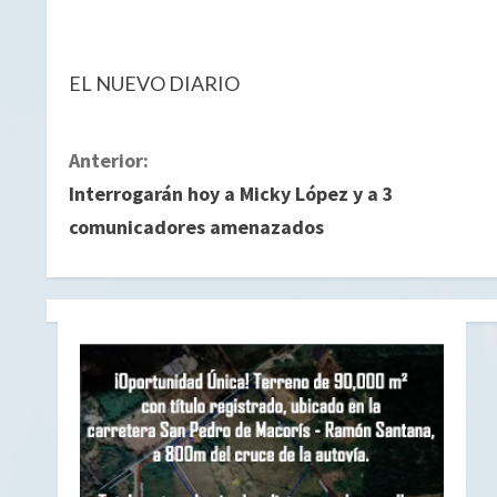
EL NUEVO DIARIO
S
Anterior:
Interrogarán hoy a Micky López y a 3
i
comunicadores amenazados
g
u
e
l
e
y