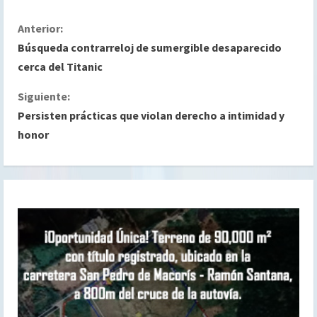
S
Anterior:
Búsqueda contrarreloj de sumergible desaparecido
i
cerca del Titanic
g
Siguiente:
Persisten prácticas que violan derecho a intimidad y
u
honor
e
l
e
y
e
n