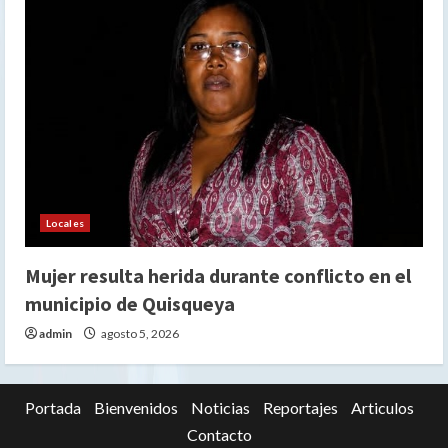
Locales
Mujer resulta herida durante conflicto en el
municipio de Quisqueya
admin
agosto 5, 2026
Portada
Bienvenidos
Noticias
Reportajes
Articulos
Contacto