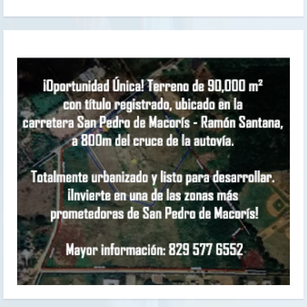
e
l
e
y
e
n
d
o