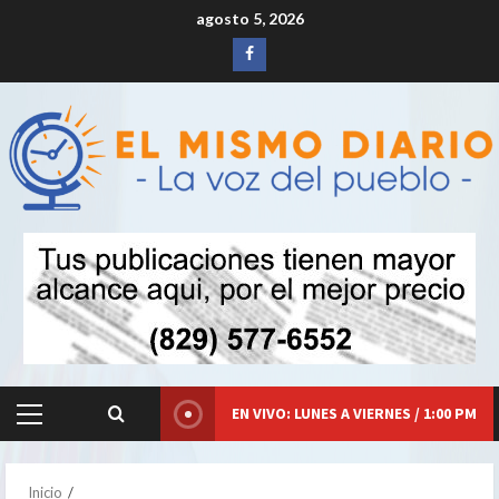
Saltar
agosto 5, 2026
al
Siganos
contenido
en
Facebook
EN VIVO: LUNES A VIERNES / 1:00 PM
Menú
principal
Inicio