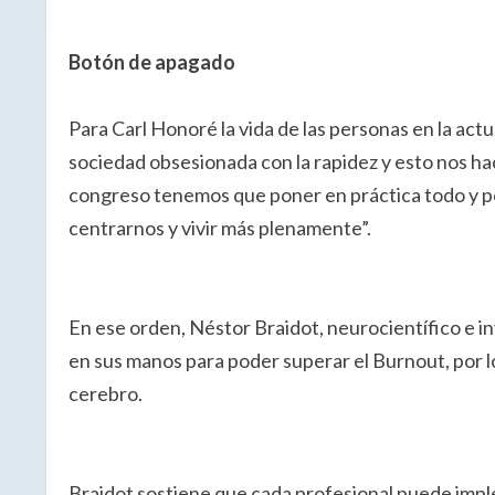
Botón de apagado
Para Carl Honoré la vida de las personas en la ac
sociedad obsesionada con la rapidez y esto nos hac
congreso tenemos que poner en práctica todo y pon
centrarnos y vivir más plenamente”.
En ese orden, Néstor Braidot, neurocientífico e i
en sus manos para poder superar el Burnout, por l
cerebro.
Braidot sostiene que cada profesional puede imple