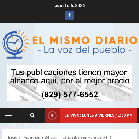
Saltar
agosto 6, 2026
al
Siganos
contenido
en
Facebook
EN VIVO: LUNES A VIERNES / 1:00 PM
Menú
principal
Inicio
Repatrian a 24 dominicanos iban en yola para PR