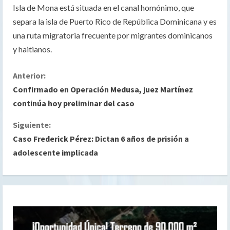
Isla de Mona está situada en el canal homónimo, que
separa la isla de Puerto Rico de República Dominicana y es
una ruta migratoria frecuente por migrantes dominicanos
y haitianos.
S
Anterior:
Confirmado en Operación Medusa, juez Martínez
i
continúa hoy preliminar del caso
g
Siguiente:
Caso Frederick Pérez: Dictan 6 años de prisión a
u
adolescente implicada
e
l
e
y