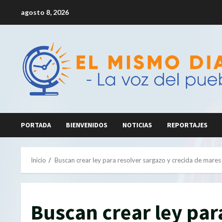
Saltar
agosto 8, 2026
al
contenido
PORTADA
BIENVENIDOS
NOTICIAS
REPORTAJES
Inicio
Buscan crear ley para resolver sargazo y crecida de mares
Buscan crear ley par