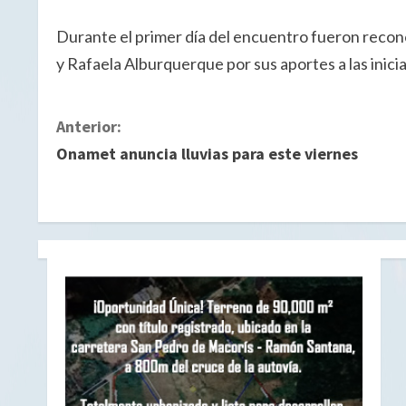
Durante el primer día del encuentro fueron recono
y Rafaela Alburquerque por sus aportes a las inicia
S
Anterior:
Onamet anuncia lluvias para este viernes
i
g
u
e
l
e
y