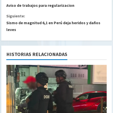
S
Aviso de trabajos para regularizacion
i
Siguiente:
g
Sismo de magnitud 6,1 en Perú deja heridos y daños
leves
u
e
l
HISTORIAS RELACIONADAS
e
y
e
n
d