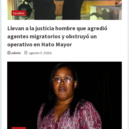
o
Locales
Llevan a la justicia hombre que agredió
agentes migratorios y obstruyó un
operativo en Hato Mayor
admin
agosto 5, 2026