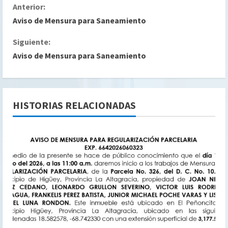
S
Anterior:
Aviso de Mensura para Saneamiento
i
Siguiente:
g
Aviso de Mensura para Saneamiento
u
e
HISTORIAS RELACIONADAS
l
e
y
e
n
d